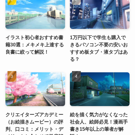
イラスト初心者おすすめ書
1万円以下で学生も購入で
籍30選：メキメキ上達する
きるパソコン不要の安いお
良書に絞って解説！
すすめ板タブ・液タブはあ
る？
クリエイターズアカデミー
絵を描く気力がなくなった
（お絵描きムービー）の評
社会人、絵師必見！漫画手
判、口コミ：メリット・デ
書き15年以上の筆者が解